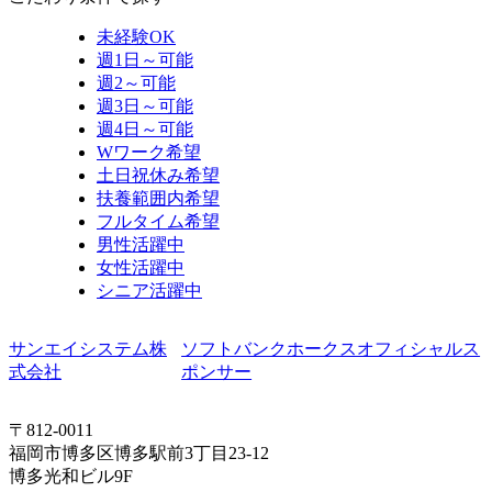
未経験OK
週1日～可能
週2～可能
週3日～可能
週4日～可能
Wワーク希望
土日祝休み希望
扶養範囲内希望
フルタイム希望
男性活躍中
女性活躍中
シニア活躍中
サンエイシステム株
ソフトバンクホークスオフィシャルス
式会社
ポンサー
〒812-0011
福岡市博多区博多駅前3丁目23-12
博多光和ビル9F