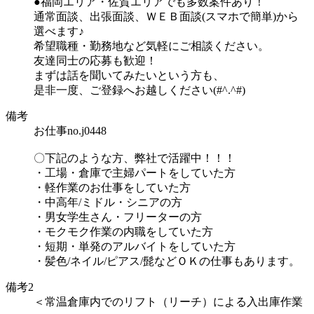
●福岡エリア・佐賀エリアでも多数案件あり！
通常面談、出張面談、ＷＥＢ面談(スマホで簡単)から
選べます♪
希望職種・勤務地など気軽にご相談ください。
友達同士の応募も歓迎！
まずは話を聞いてみたいという方も、
是非一度、ご登録へお越しください(#^.^#)
備考
お仕事no.j0448
〇下記のような方、弊社で活躍中！！！
・工場・倉庫で主婦パートをしていた方
・軽作業のお仕事をしていた方
・中高年/ミドル・シニアの方
・男女学生さん・フリーターの方
・モクモク作業の内職をしていた方
・短期・単発のアルバイトをしていた方
・髪色/ネイル/ピアス/髭などＯＫの仕事もあります。
備考2
＜常温倉庫内でのリフト（リーチ）による入出庫作業