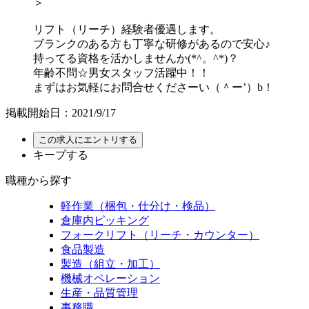
＞
リフト（リーチ）経験者優遇します。
ブランクのある方も丁寧な研修があるので安心♪
持ってる資格を活かしませんか(*^。^*)？
年齢不問☆男女スタッフ活躍中！！
まずはお気軽にお問合せくださーい（＾ー’）b！
掲載開始日：2021/9/17
キープする
職種から探す
軽作業（梱包・仕分け・検品）
倉庫内ピッキング
フォークリフト（リーチ・カウンター）
食品製造
製造（組立・加工）
機械オペレーション
生産・品質管理
事務職