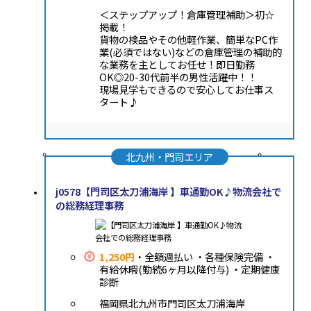
＜ステップアップ！倉庫管理補助＞初☆
掲載！
貨物の検品やその他軽作業、簡単なPC作
業(必須ではない)などの倉庫管理の補助的
な業務を主としてお任せ！即日勤務
OK◎20-30代前半の男性活躍中！！
現場見学もできるので安心してお仕事ス
タート♪
北九州・門司エリア
j0578【門司区太刀浦海岸 】車通勤OK♪物流会社で
の総務経理事務
1,250円
・全額週払い ・各種保険完備 ・
有給休暇(勤続6ヶ月以降付与) ・定期健康
診断
福岡県北九州市門司区太刀浦海岸