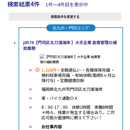
検索結果4件
1件〜4件目を表示中
検索条件を変更する
北九州・門司エリア
j0579【門司区太刀浦海岸 】大手企業 倉庫管理の補
助業務
1,220円
・全額週払い ・各種保険完備 ・
無料駐車場完備 ・有給休暇(勤続6ヶ月以
降付与) ・定期健康診断
福岡県北九州市門司区太刀浦海岸
車・バイク通勤ＯＫ
8：00-17：00 休憩1時間 実働8時間
＊時々、残業が発生する場合あり。ご対
応可能か面接時に教えて下さい！
お仕事内容