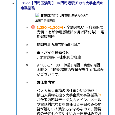
j0577【門司区浜町 】JR門司港駅チカ☆大手企業の
事務業務
1,250～1,300円
・全額週払い ・各種保険
完備 ・有給休暇(勤続6ヶ月以降付与) ・定
期健康診断
福岡県北九州市門司区浜町
車・バイク通勤ＯＫ
JR門司港駅～徒歩10分程度
9：00-17：00 休憩1時間 実働7時間
＊時々、1時間程度の残業が発生する場合
がございます。
お仕事内容
＜大人気☆事務のお仕事＞初☆掲載！
輸出入貨物を扱う大手企業の事務業務
お仕事内容はデータ入力メイン、メール
や電話対応などをお任せ☆平日のみの勤
務が嬉しい！残業も少なめなので、勤務
後の予定も立てやすい＆土日祝休みでお