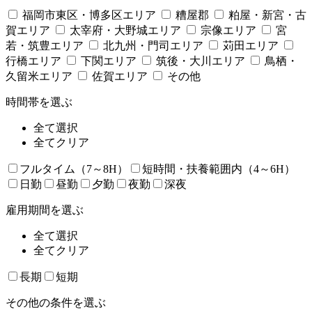
福岡市東区・博多区エリア
糟屋郡
粕屋・新宮・古
賀エリア
太宰府・大野城エリア
宗像エリア
宮
若・筑豊エリア
北九州・門司エリア
苅田エリア
行橋エリア
下関エリア
筑後・大川エリア
鳥栖・
久留米エリア
佐賀エリア
その他
時間帯を選ぶ
全て選択
全てクリア
フルタイム（7～8H）
短時間・扶養範囲内（4～6H）
日勤
昼勤
夕勤
夜勤
深夜
雇用期間を選ぶ
全て選択
全てクリア
長期
短期
その他の条件を選ぶ