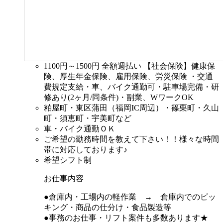
1100円～1500円
全額週払い 【社会保険】健康保
険、厚生年金保険、雇用保険、労災保険 ・交通
費規定支給・車、バイク通勤可・駐車場完備・研
修あり(2ヶ月/同条件)・副業、WワークOK
粕屋町・東区蒲田（福岡IC周辺）・篠栗町・久山
町・須恵町・宇美町など
車・バイク通勤ＯＫ
ご希望の勤務時間を教えて下さい！！様々な時間
帯に対応しております♪
希望シフト制
お仕事内容
●倉庫内・工場内の軽作業 → 倉庫内でのピッ
キング・商品の仕分け・食品製造等
●事務のお仕事・リフト案件も多数あります★