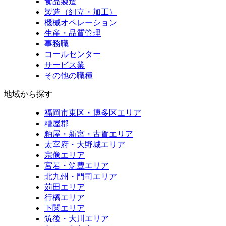
食品製造
製造（組立・加工）
機械オペレーション
生産・品質管理
事務職
コールセンター
サービス業
その他の職種
地域から探す
福岡市東区・博多区エリア
糟屋郡
粕屋・新宮・古賀エリア
太宰府・大野城エリア
宗像エリア
宮若・筑豊エリア
北九州・門司エリア
苅田エリア
行橋エリア
下関エリア
筑後・大川エリア