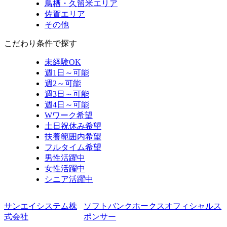
鳥栖・久留米エリア
佐賀エリア
その他
こだわり条件で探す
未経験OK
週1日～可能
週2～可能
週3日～可能
週4日～可能
Wワーク希望
土日祝休み希望
扶養範囲内希望
フルタイム希望
男性活躍中
女性活躍中
シニア活躍中
サンエイシステム株
ソフトバンクホークスオフィシャルス
式会社
ポンサー