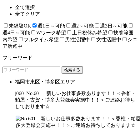
全て選択
全てクリア
未経験OK
週1日～可能
週2～可能
週3日～可能
週4日～可能
Wワーク希望
土日祝休み希望
扶養範囲
内希望
フルタイム希望
男性活躍中
女性活躍中
シニ
ア活躍中
フリーワード
福岡市東区・博多区エリア
j0601No.601 新しいお仕事多数あります！！＜香椎・
粕屋・古賀・博多大登録会実施中！！＞ご連絡お待ち
しております☆