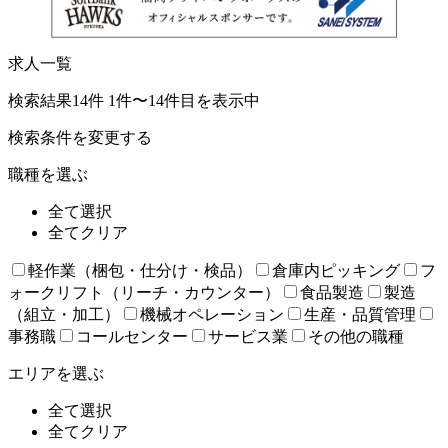
求人一覧
検索結果14件
1件〜14件目を表示中
検索条件を変更する
職種を選ぶ
全て選択
全てクリア
軽作業（梱包・仕分け・検品）
倉庫内ピッキング
フ
ォークリフト（リーチ・カウンター）
食品製造
製造
（組立・加工）
機械オペレーション
生産・品質管理
事務職
コールセンター
サービス業
その他の職種
エリアを選ぶ
全て選択
全てクリア