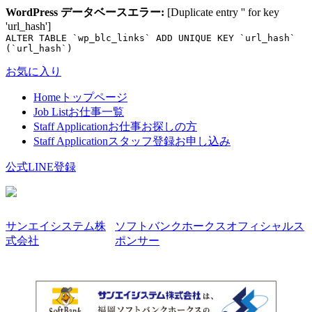
WordPress データベースエラー:
[Duplicate entry '' for key
'url_hash']
ALTER TABLE `wp_blc_links` ADD UNIQUE KEY `url_hash`
(`url_hash`)
お気に入り
Home
トップページ
Job List
お仕事一覧
Staff Application
お仕事お探しの方
Staff Application
スタッフ登録お申し込み
公式LINE登録
サンエイシステム株
ソフトバンクホークスオフィシャルス
式会社
ポンサー