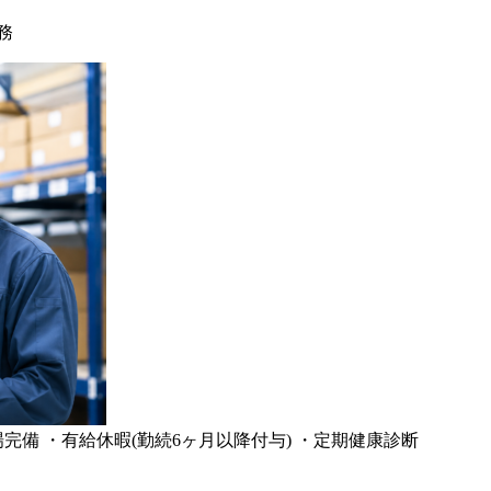
務
完備 ・有給休暇(勤続6ヶ月以降付与) ・定期健康診断