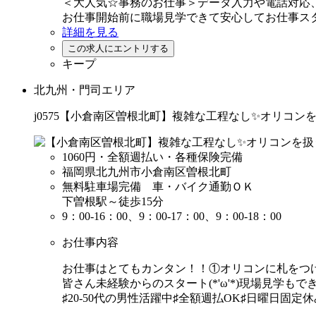
＜大人気☆事務のお仕事＞データ入力や電話対応
お仕事開始前に職場見学できて安心してお仕事ス
詳細を見る
キープ
北九州・門司エリア
j0575【小倉南区曽根北町】複雑な工程なし✨オリコン
1060円
・全額週払い・各種保険完備
福岡県北九州市小倉南区曽根北町
無料駐車場完備 車・バイク通勤ＯＫ
下曽根駅～徒歩15分
9：00-16：00、9：00-17：00、9：00-18：00
お仕事内容
お仕事はとてもカンタン！！①オリコンに札をつ
皆さん未経験からのスタート(*'ω'*)現場見学も
♯20-50代の男性活躍中♯全額週払OK♯日曜日固