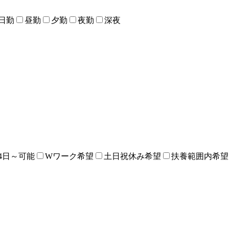
日勤
昼勤
夕勤
夜勤
深夜
4日～可能
Wワーク希望
土日祝休み希望
扶養範囲内希望